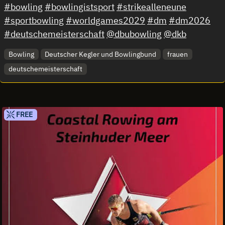
#bowling
#bowlingistsport
#strikealleneune
#sportbowling
#worldgames2029
#dm
#dm2026
#deutschemeisterschaft
@dbubowling
@dkb
Bowling
Deutscher Kegler und Bowlingbund
frauen
deutschemeisterschaft
FREE