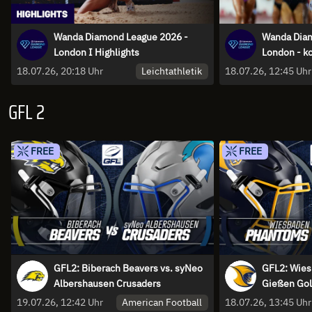
Wanda Diamond League 2026 -
Wanda Diam
London I Highlights
London - k
Weber und 
Leichtathletik
18.07.26, 20:18 Uhr
18.07.26, 12:45 Uhr
GFL 2
FREE
FREE
GFL2: Biberach Beavers vs. syNeo
GFL2: Wies
Albershausen Crusaders
Gießen Gol
American Football
19.07.26, 12:42 Uhr
18.07.26, 13:45 Uhr