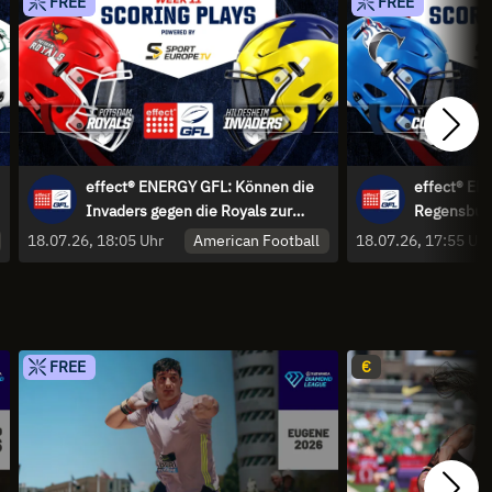
FREE
FREE
effect® ENERGY GFL: Können die
effect® EN
Invaders gegen die Royals zur
Regensburg
Spitzengruppe aufschließen?
American Football
18.07.26, 18:05 Uhr
18.07.26, 17:55 Uh
FREE
€