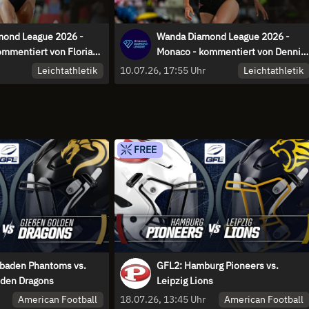
ond League 2026 -
Wanda Diamond League 2026 -
ommentiert von Florian
Monaco - kommentiert von Dennis
Max Thorwirth
Baier und Florian Weber
Leichtathletik
Leichtathletik
10.07.26, 17:55 Uhr
FREE
baden Phantoms vs.
GFL2: Hamburg Pioneers vs.
den Dragons
Leipzig Lions
American Football
American Football
18.07.26, 13:45 Uhr