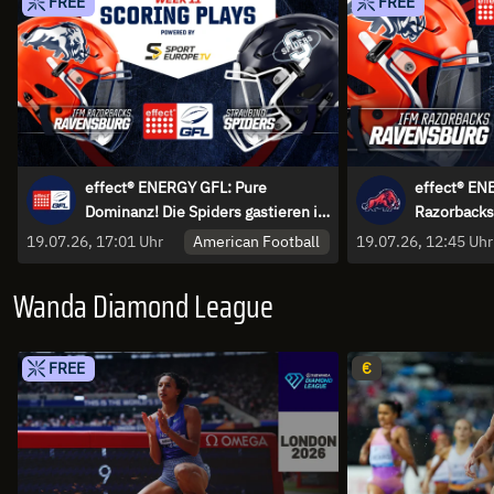
FREE
FREE
effect® ENERGY GFL: Pure
effect® EN
Dominanz! Die Spiders gastieren in
Razorbacks
Ravensburg
Straubing S
American Football
19.07.26, 17:01 Uhr
19.07.26, 12:45 Uhr
Wanda Diamond League
FREE
€