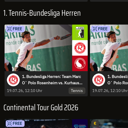
1. Tennis-Bundesliga Herren
FREE
FREE
1. Bundesliga Herren: Team Marc
1. Bundesl
O` Polo Rosenheim vs. Kurhaus
O` Polo Ro
Lambertz Aachen 1 - Court 1
Lambertz A
Tennis
19.07.26, 12:10 Uhr
19.07.26, 12:10 Uhr
Continental Tour Gold 2026
FREE
€