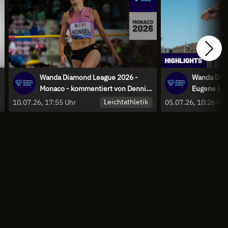
Wanda Diamond League 2026 -
Wanda Dia
Monaco - kommentiert von Dennis
Eugene I H
Baier und Florian Weber
Leichtathletik
10.07.26, 17:55 Uhr
05.07.26, 10:26 Uh