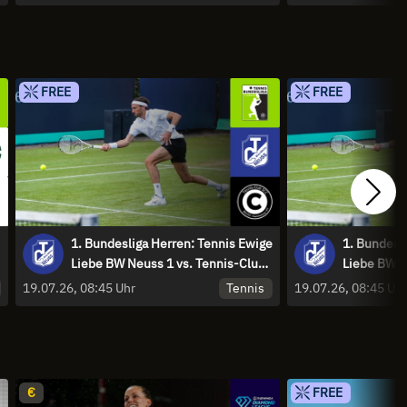
FREE
FREE
1. Bundesliga Herren: Tennis Ewige
1. Bundesl
Liebe BW Neuss 1 vs. Tennis-Club
Liebe BW N
SCC Berlin - Centre Court
SCC Berlin 
Tennis
19.07.26, 08:45 Uhr
19.07.26, 08:45 Uh
€
FREE