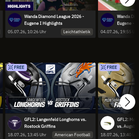
Wanda Diamond League 2026 -
Wanda Dia
Eugene I Highlights
Eugene - k
Weber und
Leichtathletik
05.07.26, 10:26 Uhr
04.07.26, 19:55 Uh
FREE
FREE
GFL2: Langenfeld Longhorns vs.
GFL2: Mont
Rostock Griffins
vs. Augsbu
American Football
18.07.26, 13:45 Uhr
18.07.26, 13:40 Uh