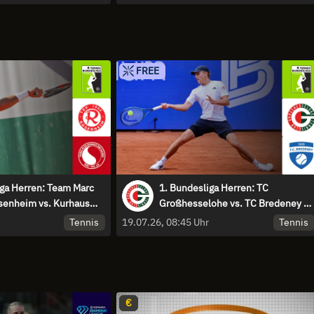
FREE
iga Herren: Team Marc
1. Bundesliga Herren: TC
senheim vs. Kurhaus
Großhesselohe vs. TC Bredeney 1
achen 1 - Centre Court
- Centre Court
Tennis
Tennis
19.07.26, 08:45 Uhr
€