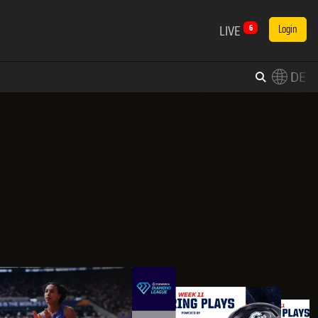
LIVE
6
Login
DE
×
Switch to English?
FREE
FREE