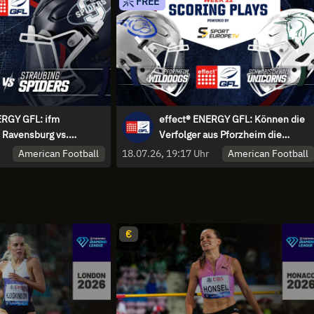
FREE
ERGY GFL: ifm
effect® ENERGY GFL: Können die
 Ravensburg vs.
Verfolger aus Pforzheim die
piders
Unicorns ärgern?
American Football
American Football
18.07.26, 19:17 Uhr
€