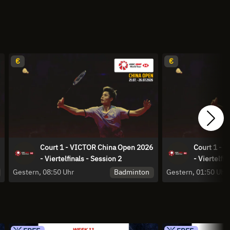
€
€
Court 1 - VICTOR China Open 2026
Court 1 - 
- Viertelfinals - Session 2
- Viertelfin
Badminton
Gestern, 08:50 Uhr
Gestern, 01:50 Uhr