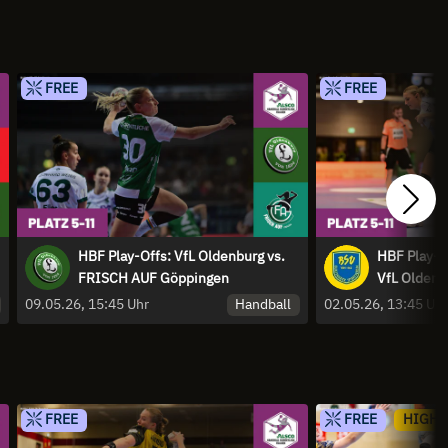
FREE
FREE
HBF Play-Offs: VfL Oldenburg vs.
HBF Play-O
FRISCH AUF Göppingen
VfL Oldenb
Handball
09.05.26, 15:45 Uhr
02.05.26, 13:45 Uh
FREE
FREE
HIGHL