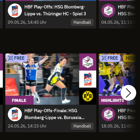
HBF Play-Offs: HSG Blomberg-
HBF Play-O
Lippe vs. Thüringer HC - Spiel 3
HSG Blombe
Highlights
Handball
09.05.26, 14:45 Uhr
04.05.26, 11:10 Uh
FREE
FREE
HIGHL
HBF Play-Offs-Finale: HSG
HBF Finale
Blomberg-Lippe vs. Borussia
HSG Blombe
Dortmund Spiel 2
Highlights
Handball
24.05.26, 14:15 Uhr
18.05.26, 11:00 Uh