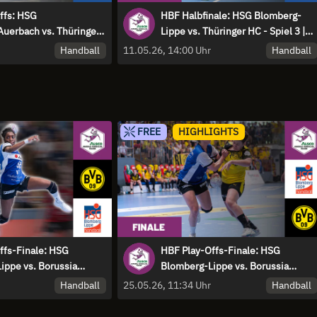
ffs: HSG
HBF Halbfinale: HSG Blomberg-
uerbach vs. Thüringer
Lippe vs. Thüringer HC - Spiel 3 |
um Platz 3
Highlights
Handball
Handball
11.05.26, 14:00 Uhr
FREE
HIGHLIGHTS
ffs-Finale: HSG
HBF Play-Offs-Finale: HSG
ippe vs. Borussia
Blomberg-Lippe vs. Borussia
 Spiel 3
Dortmund - Spiel 2 | Highlights
Handball
Handball
25.05.26, 11:34 Uhr