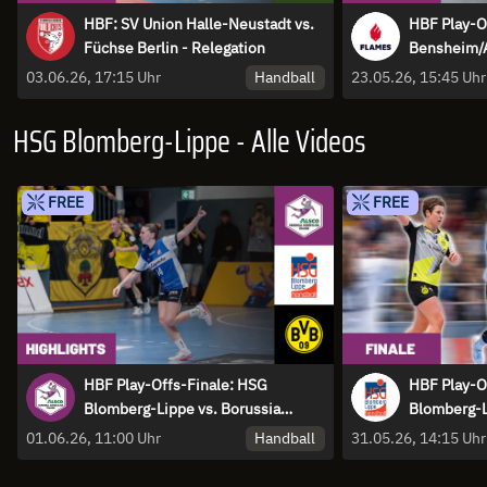
HBF: SV Union Halle-Neustadt vs.
HBF Play-O
Füchse Berlin - Relegation
Bensheim/A
HC - Spiel 
Handball
03.06.26, 17:15 Uhr
23.05.26, 15:45 Uhr
HSG Blomberg-Lippe - Alle Videos
FREE
FREE
HBF Play-Offs-Finale: HSG
HBF Play-O
Blomberg-Lippe vs. Borussia
Blomberg-L
Dortmund - Spiel 3 | Highlights
Dortmund -
Handball
01.06.26, 11:00 Uhr
31.05.26, 14:15 Uhr