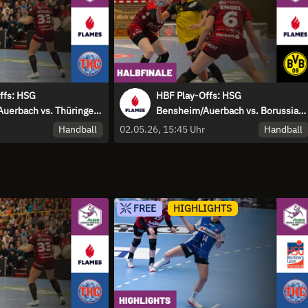
ffs: HSG
HBF Play-Offs: HSG
uerbach vs. Thüringer
Bensheim/Auerbach vs. Borussia
um Platz 3
Dortmund - Spiel 2
Handball
Handball
02.05.26, 15:45 Uhr
FREE
HIGHLIGHTS