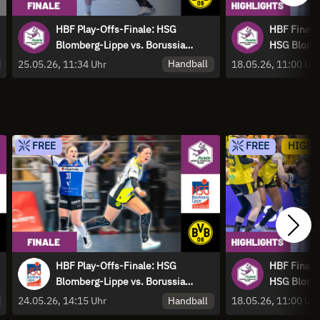
HBF Play-Offs-Finale: HSG
HBF Finale
Blomberg-Lippe vs. Borussia
HSG Blombe
Dortmund - Spiel 2 | Highlights
Highlights
Handball
25.05.26, 11:34 Uhr
18.05.26, 11:00 Uh
FREE
FREE
HIGHL
HBF Play-Offs-Finale: HSG
HBF Finale
Blomberg-Lippe vs. Borussia
HSG Blombe
Dortmund Spiel 2
Highlights
Handball
24.05.26, 14:15 Uhr
18.05.26, 11:00 Uh