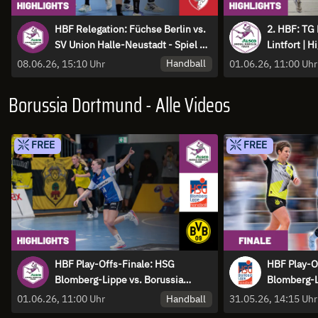
HBF Relegation: Füchse Berlin vs.
2. HBF: TG 
SV Union Halle-Neustadt - Spiel 2 |
Lintfort | H
Highlights
Handball
08.06.26, 15:10 Uhr
01.06.26, 11:00 Uhr
Borussia Dortmund - Alle Videos
FREE
FREE
HBF Play-Offs-Finale: HSG
HBF Play-O
Blomberg-Lippe vs. Borussia
Blomberg-L
Dortmund - Spiel 3 | Highlights
Dortmund -
Handball
01.06.26, 11:00 Uhr
31.05.26, 14:15 Uhr