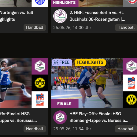
Nürtingen vs. TuS
2. HBF: Füchse Berlin vs. HL
ighlights
Buchholz 08-Rosengarten |
Highlights
Handball
Handball
25.05.26, 14:00 Uhr
FREE
HIGHLIGHTS
ffs-Finale: HSG
HBF Play-Offs-Finale: HSG
ippe vs. Borussia
Blomberg-Lippe vs. Borussia
 Spiel 3
Dortmund - Spiel 2 | Highlights
Handball
Handball
25.05.26, 11:34 Uhr