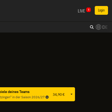
LIVE
1
Login
DE
×
Switch to English?
piele deines Teams
Weitere Produkte
34,90 €
etzingen" in der Saison 2026/27