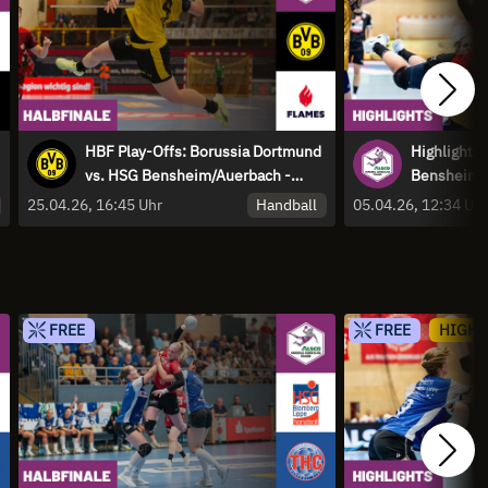
HBF Play-Offs: Borussia Dortmund
Highlights:
vs. HSG Bensheim/Auerbach -
Bensheim/A
Spiel 1
Spannung i
Handball
25.04.26, 16:45 Uhr
05.04.26, 12:34 Uh
FREE
FREE
HIGHL