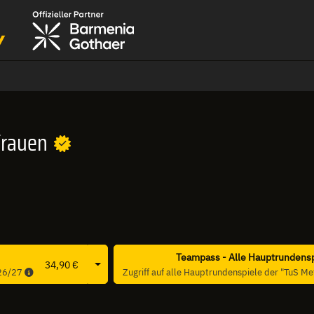
 Frauen
Teampass - Alle Hauptrundens
Weitere Produkte
34,90 €
026/27
Zugriff auf alle Hauptrundenspiele der "TuS M