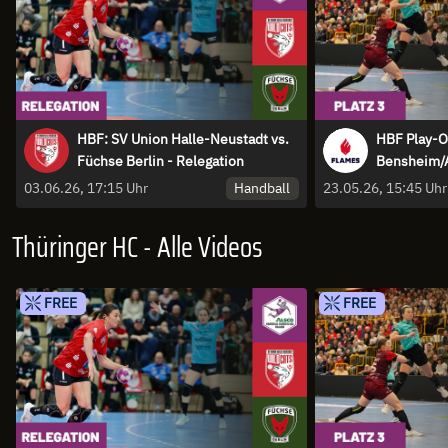
HBF: SV Union Halle-Neustadt vs.
HBF Play-O
Füchse Berlin - Relegation
Bensheim/A
HC - Spiel 
Handball
03.06.26, 17:15 Uhr
23.05.26, 15:45 Uhr
Thüringer HC - Alle Videos
FREE
FREE