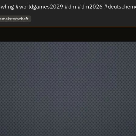
owling
#worldgames2029
#dm
#dm2026
#deutscheme
emeisterschaft