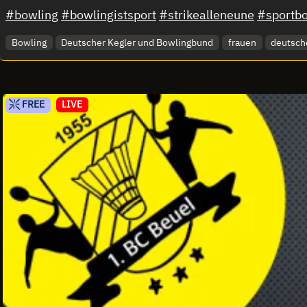
#bowling
#bowlingistsport
#strikealleneune
#sportb
Bowling
Deutscher Kegler und Bowlingbund
frauen
deutsch
FREE
LIVE