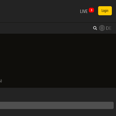
LIVE
3
Login
DE
×
Switch to English?
6)