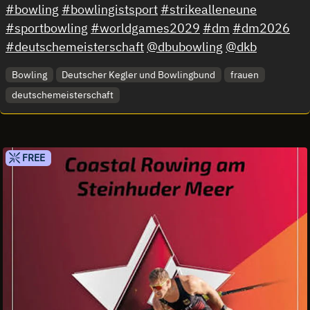
#bowling
#bowlingistsport
#strikealleneune
#sportbowling
#worldgames2029
#dm
#dm2026
#deutschemeisterschaft
@dbubowling
@dkb
Bowling
Deutscher Kegler und Bowlingbund
frauen
deutschemeisterschaft
FREE