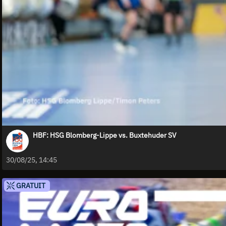
HBF: HSG Blomberg-Lippe vs. Buxtehuder SV
30/08/25, 14:45
GRATUIT