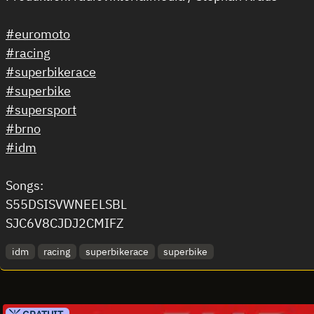
#euromoto
#racing
#superbikerace
#superbike
#supersport
#brno
#idm
Songs:
S55DSISVWNEELSBL
SJC6V8CJDJ2CMIFZ
idm
racing
superbikerace
superbike