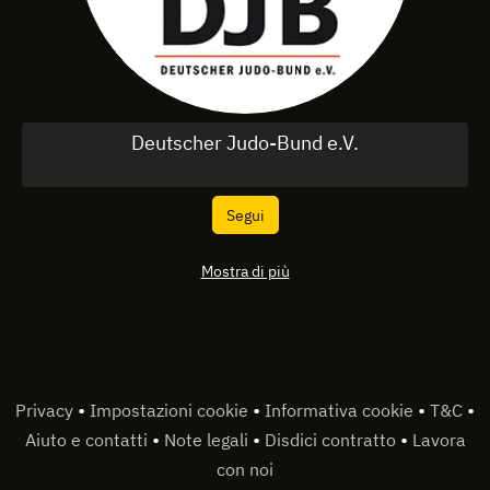
Deutscher Judo-Bund e.V.
Segui
Mostra di più
•
•
•
•
Privacy
Impostazioni cookie
Informativa cookie
T&C
•
•
•
Aiuto e contatti
Note legali
Disdici contratto
Lavora
con noi