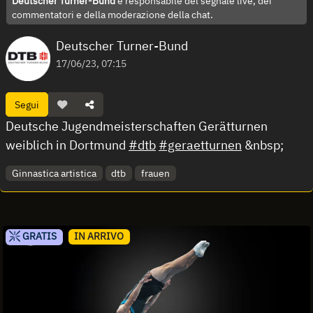
Deutscher Turner-Bund
è responsabile del segnale live, dei
commentatori e della moderazione della chat.
Deutscher Turner-Bund
17/06/23, 07:15
Segui
Deutsche Jugendmeisterschaften Gerätturnen
weiblich in Dortmund
#dtb
#geraetturnen
&nbsp;
Ginnastica artistica
dtb
frauen
GRATIS
IN ARRIVO