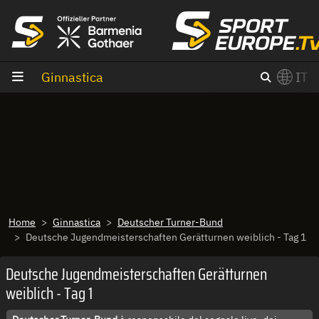
Vai al contenuto
Ginnastica
IT
×
Switch to English?
Home
Ginnastica
Deutscher Turner-Bund
Deutsche Jugendmeisterschaften Gerätturnen weiblich - Tag 1
Deutsche Jugendmeisterschaften Gerätturnen
weiblich - Tag 1