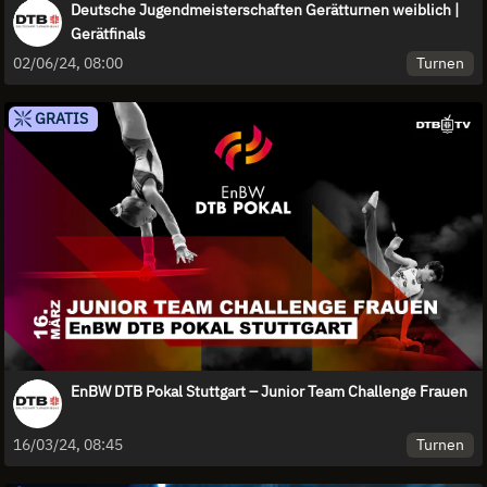
Deutsche Jugendmeisterschaften Gerätturnen weiblich |
Gerätfinals
Turnen
02/06/24, 08:00
GRATIS
EnBW DTB Pokal Stuttgart – Junior Team Challenge Frauen
Turnen
16/03/24, 08:45