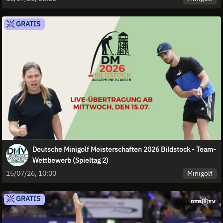
GRATIS
Deutsche Minigolf Meisterschaften 2026 Bildstock - Team-
Wettbewerb (Spieltag 2)
Minigolf
15/07/26, 10:00
GRATIS