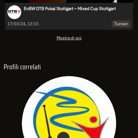
EnBW DTB Pokal Stuttgart – Mixed Cup Stuttgart
Turnen
17/03/24, 13:15
Mostra di più
Profili correlati