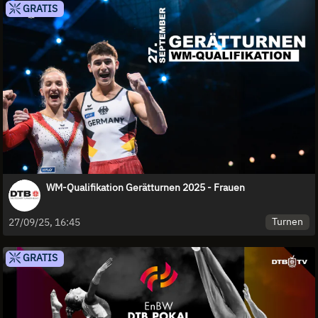
GRATIS
WM-Qualifikation Gerätturnen 2025 - Frauen
Turnen
27/09/25, 16:45
GRATIS