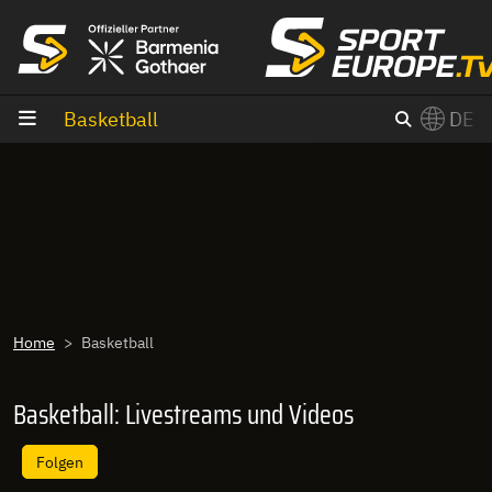
Zum Inhalt
Basketball
DE
×
Switch to English?
Home
Basketball
Basketball: Livestreams und Videos
Folgen