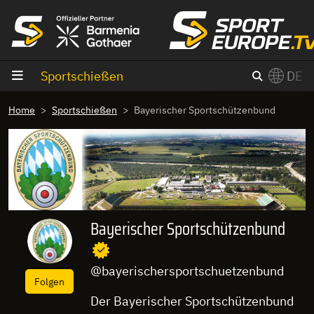
Zum Inhalt
Sportschießen
DE
×
Home
Sportschießen
Bayerischer Sportschützenbund
Switch to English?
Bayerischer Sportschützenbund
@bayerischersportschuetzenbund
Folgen
Der Bayerischer Sportschützenbund