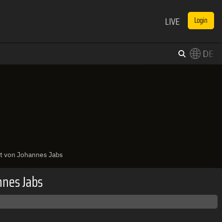
LIVE
Login
DE
×
Switch to English?
t von Johannes Jabs
nnes Jabs