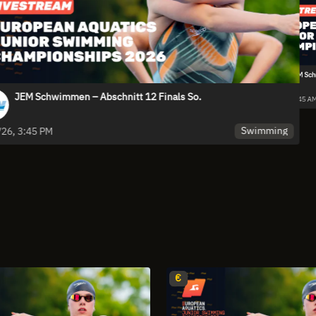
JEM Sch
JEM Schwimmen – Abschnitt 12 Finals So.
mming
7/12/26, 6:45 A
Swimming
/26, 3:45 PM
€