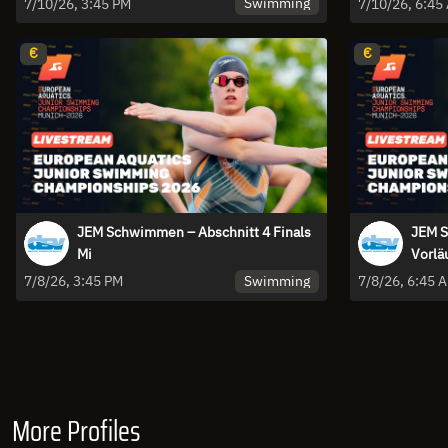
Swimming
7/10/26, 3:45 PM
7/10/26, 6:45
€
€
JEM Schwimmen – Abschnitt 4 Finals
JEM S
Mi
Vorlä
Swimming
7/8/26, 3:45 PM
7/8/26, 6:45 
More Profiles