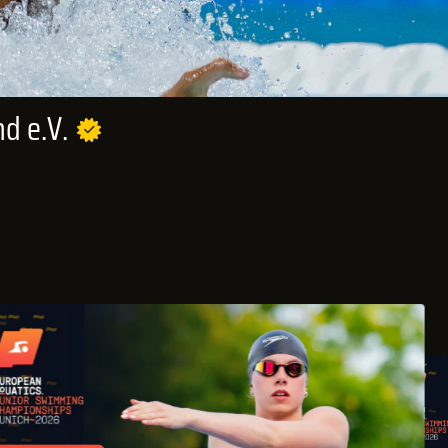
d e.V.
€