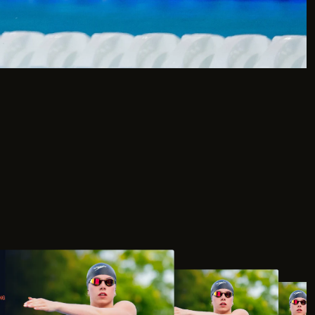
€
€
€