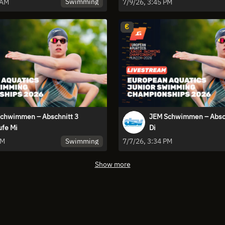
Swimming
 AM
7/9/26, 3:45 PM
€
chwimmen – Abschnitt 3
JEM Schwimmen – Abschn
ufe Mi
Di
Swimming
AM
7/7/26, 3:34 PM
Show more