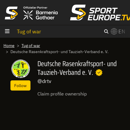
goto content
Tug of war
EN
Home
Tug of war
Deutsche Rasenkraftsport- und Tauzieh-Verband e. V.
Deutsche Rasenkraftsport- und
Tauzieh-Verband e. V.
@drtv
Follow
Claim profile ownership