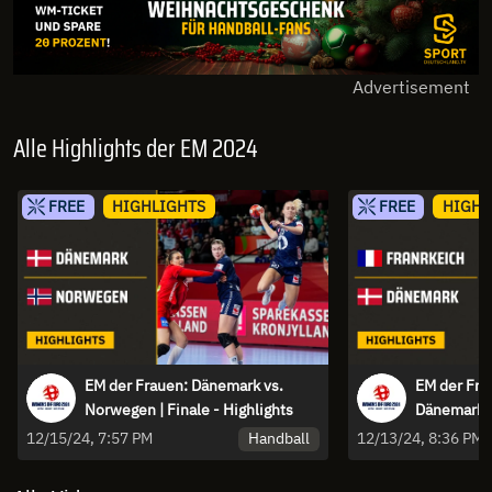
Advertisement
Alle Highlights der EM 2024
FREE
HIGHLIGHTS
FREE
HIGHL
EM der Frauen: Dänemark vs.
EM der Fra
Norwegen | Finale - Highlights
Dänemark -
Handball
12/15/24, 7:57 PM
12/13/24, 8:36 PM