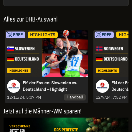
Alles zur DHB-Auswahl
FREE
HIGHLIGHTS
FREE
HIGHL
EM der Frauen: Slowenien vs.
EM der Fra
Deutschland – Highlight
Deutschlan
Handball
12/11/24, 5:07 PM
12/9/24, 7:52 PM
Jetzt auf die Männer-WM sparen!