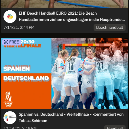
EHF Beach Handball EURO 2021: Die Beach
Handballerinnen ziehen ungeschlagen in die Hauptrunde
ein!
Beachhandball
7/14/21, 2:44 PM
FREE
Spanien vs. Deutschland - Viertelfinale - kommentiert von
Tobias Schimon
Handball
12/14/21, 7:18 PM