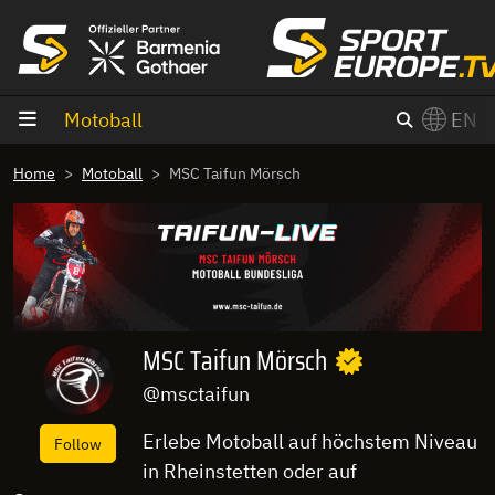
goto content
Motoball
EN
Home
Motoball
MSC Taifun Mörsch
MSC Taifun Mörsch
@msctaifun
Erlebe Motoball auf höchstem Niveau
Follow
in Rheinstetten oder auf