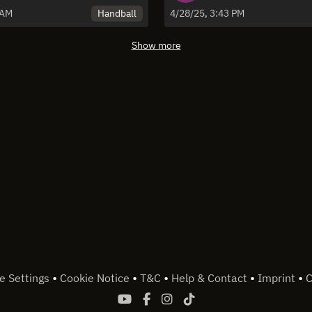
Viertelfinal-Play-Offs
Handball
 AM
4/28/25, 3:43 PM
Show more
•
•
•
•
•
e Settings
Cookie Notice
T&C
Help & Contact
Imprint
C