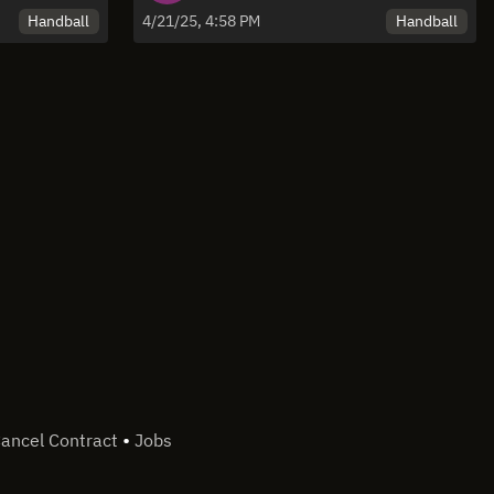
knappes Duell - die Highlights der
Handball
Handball
4/21/25, 4:58 PM
Viertelfinal-Play-Offs
•
ancel Contract
Jobs