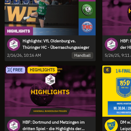
Highlights: VfL Oldenburg vs.
HBF: 
Thüringer HC - Überraschungssieger
der H
Handball
2/16/26, 10:16 AM
5/26/25, 9:11
FREE
HIGHLIGHTS
€
HBF: Dortmund und Metzingen im
DM wJ
dritten Spiel - die Highlights der
Leipz