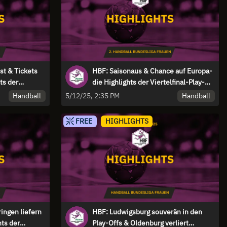
st & Tickets
HBF: Saisonaus & Chance auf Europa-
ts der
die Highlights der Viertelfinal-Play-
Offs
Handball
Handball
5/12/25, 2:35 PM
FREE
HIGHLIGHTS
ingen liefern
HBF: Ludwigsburg souverän in den
hts der
Play-Offs & Oldenburg verliert