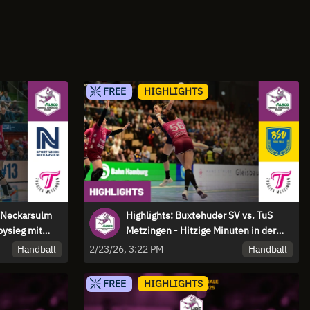
FREE
HIGHLIGHTS
n Neckarsulm
Highlights: Buxtehuder SV vs. TuS
bysieg mit
Metzingen - Hitzige Minuten in der
Schlussphase
Handball
Handball
2/23/26, 3:22 PM
FREE
HIGHLIGHTS