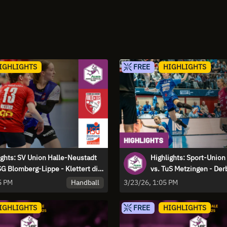
IGHLIGHTS
FREE
HIGHLIGHTS
ights: SV Union Halle-Neustadt
Highlights: Sport-Unio
SG Blomberg-Lippe - Klettert die
vs. TuS Metzingen - Der
n die Tabellenspitze?
Schattenseite
Handball
5 PM
3/23/26, 1:05 PM
IGHLIGHTS
FREE
HIGHLIGHTS