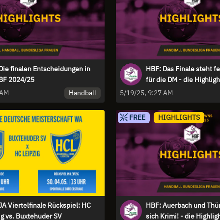
Die finalen Entscheidungen in
HBF: Das Finale steht fe
BF 2024/25
für die DM - die Highligh
Halbfinal-Play-Offs
Handball
 AM
5/19/25, 9:27 AM
FREE
HIGHLIGHTS
A Viertelfinale Rückspiel: HC
HBF: Auerbach und Thür
ig vs. Buxtehuder SV
sich Krimi! - die Highlig