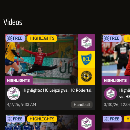
Videos
FREE
HIGHLIGHTS
FREE
H
Highlights: HC Leipzig vs. HC Rödertal
Highl
vs. H
HSG a
Handball
4/7/26, 9:33 AM
3/30/26, 12:0
FREE
HIGHLIGHTS
FREE
H