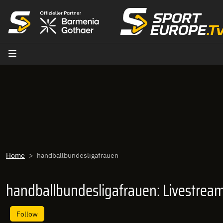
goto content
Home
handballbundesligafrauen
handballbundesligafrauen: Livestrea
Follow