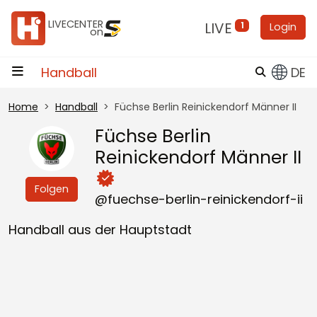
Zum Inhalt
LIVECENTER
LIVE
1
Login
on
Handball
DE
Home
Handball
Füchse Berlin Reinickendorf Männer II
Füchse Berlin
Reinickendorf Männer II
Folgen
@fuechse-berlin-reinickendorf-ii
Handball aus der Hauptstadt