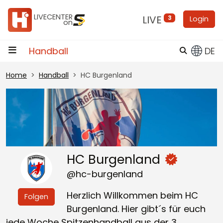
Zum Inhalt
LIVECENTER
LIVE
3
Login
on
Handball
DE
Home
Handball
HC Burgenland
HC Burgenland
@hc-burgenland
Herzlich Willkommen beim HC
Folgen
Burgenland. Hier gibt´s für euch
jede Woche Spitzenhandball aus der 3.