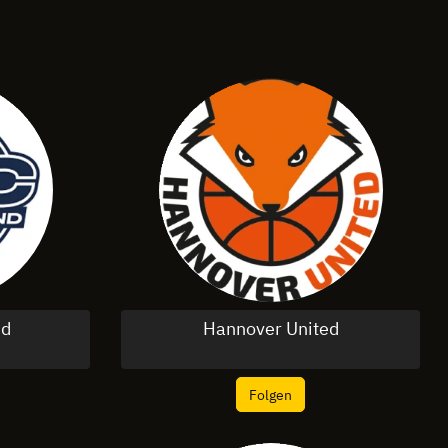
nd
Hannover United
Folgen