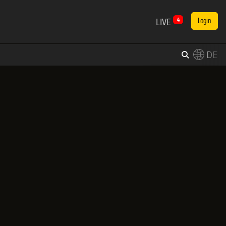
LIVE
4
Login
DE
×
Switch to English?