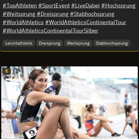
#TopAthleten
#SportEvent
#LiveDabei
#Hochsprung
#Weitsprung
#Dreisprung
#Stabhochsprung
#WorldAthletics
#WorldAthleticsContinentalTour
#WorldAthleticsContinentalTourSilber
Leichtathletik
Dreisprung
Weitsprung
Stabhochsprung
€