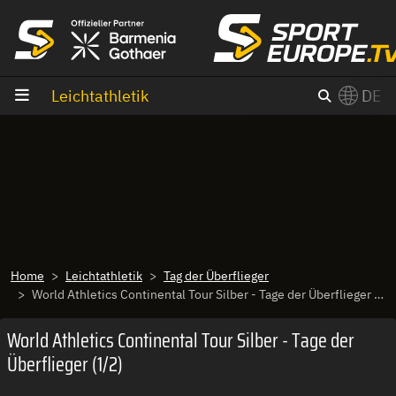
Zum Inhalt
Leichtathletik
DE
×
Switch to English?
Home
Leichtathletik
Tag der Überflieger
World Athletics Continental Tour Silber - Tage der Überflieger (1/2)
World Athletics Continental Tour Silber - Tage der
Überflieger (1/2)