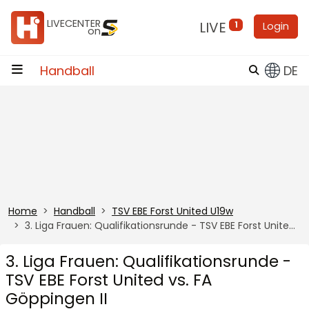
Zum Inhalt
LIVECENTER
LIVE
1
Login
on
Handball
DE
Home
Handball
TSV EBE Forst United U19w
3. Liga Frauen: Qualifikationsrunde - TSV EBE Forst United vs. FA Göppingen II
3. Liga Frauen: Qualifikationsrunde -
TSV EBE Forst United vs. FA
Göppingen II