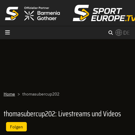
Zum Inhalt
DE
×
Switch to English?
Home
thomasubercup202
thomasubercup202: Livestreams und Videos
Folgen