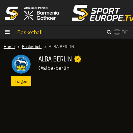
Zum Inhalt
Basketball
DE
×
Home
Basketball
ALBA BERLIN
Switch to English?
ALBA BERLIN
@alba-berlin
Folgen