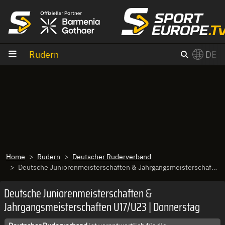
Zum Inhalt
Rudern
DE
×
Switch to English?
Home
Rudern
Deutscher Ruderverband
Deutsche Juniorenmeisterschaften & Jahrgangsmeisterschaften U17/U23 | Donnerstag
Deutsche Juniorenmeisterschaften &
Jahrgangsmeisterschaften U17/U23 | Donnerstag