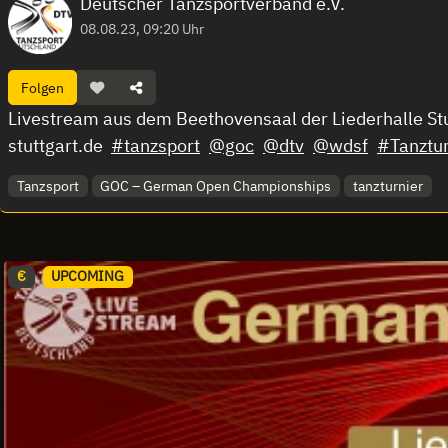
Deutscher Tanzsportverband e.V.
08.08.23, 09:20 Uhr
Folgen
Livestream aus dem Beethovensaal der Liederhalle St
stuttgart.de
#tanzsport
@goc
@dtv
@wdsf
#Tanztur
Tanzsport
GOC – German Open Championships
tanzturnier
€
UPCOMING