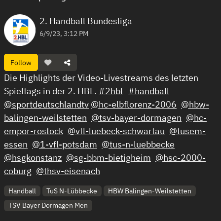
2. Handball Bundesliga
6/9/23, 3:12 PM
Follow
Die Highlights der Video-Livestreams des letzten
Spieltags in der 2. HBL.
#2hbl
#handball
@sportdeutschlandtv
@hc-elbflorenz-2006
@hbw-
balingen-weilstetten
@tsv-bayer-dormagen
@hc-
empor-rostock
@vfl-luebeck-schwartau
@tusem-
essen
@1-vfl-potsdam
@tus-n-luebbecke
@hsgkonstanz
@sg-bbm-bietigheim
@hsc-2000-
coburg
@thsv-eisenach
Handball
TuS N-Lübbecke
HBW Balingen-Weilstetten
TSV Bayer Dormagen Men