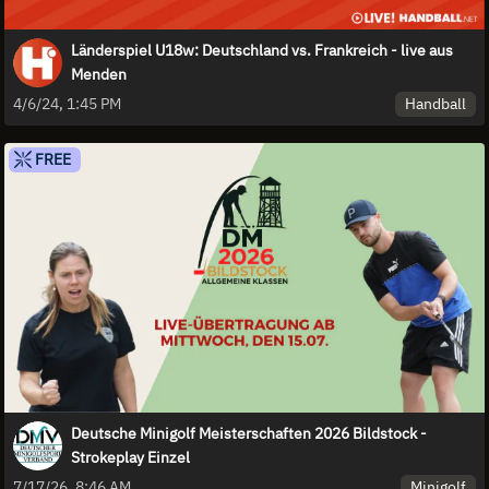
Länderspiel U18w: Deutschland vs. Frankreich - live aus
Menden
Handball
4/6/24, 1:45 PM
FREE
Deutsche Minigolf Meisterschaften 2026 Bildstock -
Strokeplay Einzel
Minigolf
7/17/26, 8:46 AM