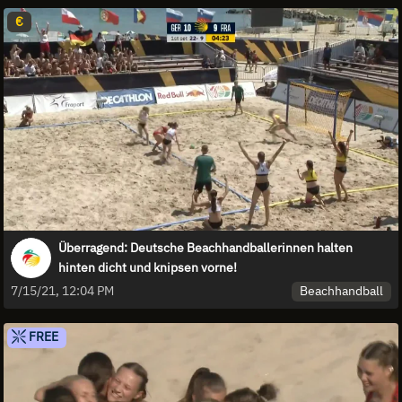
€
Überragend: Deutsche Beachhandballerinnen halten
hinten dicht und knipsen vorne!
Beachhandball
7/15/21, 12:04 PM
FREE