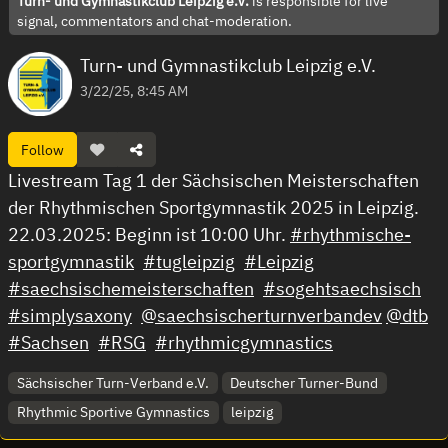
Turn- und Gymnastikclub Leipzig e.V.
is responsible for live
signal, commentators and chat-moderation.
Turn- und Gymnastikclub Leipzig e.V.
3/22/25, 8:45 AM
Follow
Livestream Tag 1 der Sächsischen Meisterschaften
der Rhythmischen Sportgymnastik 2025 in Leipzig.
22.03.2025: Beginn ist 10:00 Uhr.
#rhythmische-
sportgymnastik
#tugleipzig
#Leipzig
#saechsischemeisterschaften
#sogehtsaechsisch
#simplysaxony
@saechsischerturnverbandev
@dtb
#Sachsen
#RSG
#rhythmicgymnastics
Sächsischer Turn-Verband e.V.
Deutscher Turner-Bund
Rhythmic Sportive Gymnastics
leipzig