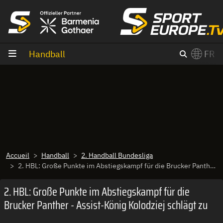
Aller au contenu
Handball
FR
×
Switch to English?
Accueil
Handball
2. Handball Bundesliga
2. HBL: Große Punkte im Abstiegskampf für die Brucker Panther - Assist-König Kolodziej schlägt zu
2. HBL: Große Punkte im Abstiegskampf für die
Brucker Panther - Assist-König Kolodziej schlägt zu