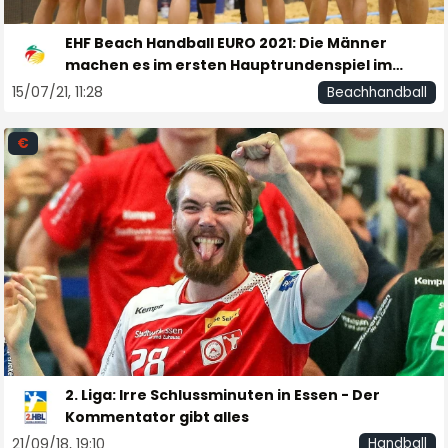
EHF Beach Handball EURO 2021: Die Männer
machen es im ersten Hauptrundenspiel im
Shootout spannend!
15/07/21, 11:28
Beachhandball
€
2. Liga: Irre Schlussminuten in Essen - Der
Kommentator gibt alles
21/09/18, 19:10
Handball