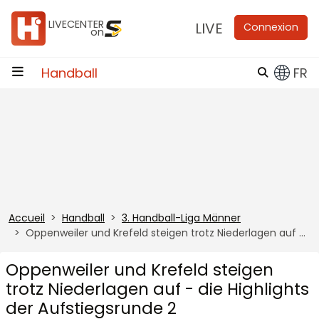
Aller au contenu
LIVECENTER
LIVE
Connexion
on
Handball
FR
Accueil
Handball
3. Handball-Liga Männer
Oppenweiler und Krefeld steigen trotz Niederlagen auf - die Highlights der Aufstiegsrunde 2
Oppenweiler und Krefeld steigen
trotz Niederlagen auf - die Highlights
der Aufstiegsrunde 2