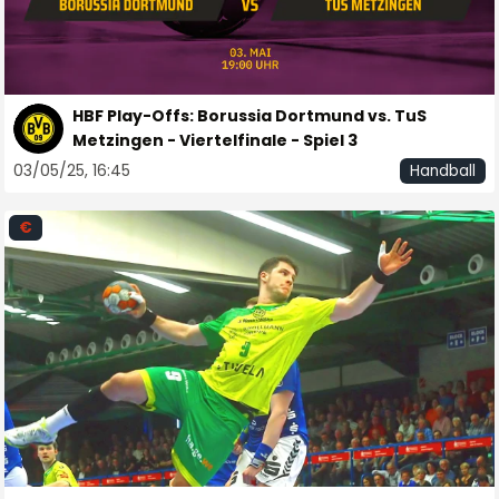
HBF Play-Offs: Borussia Dortmund vs. TuS
Metzingen - Viertelfinale - Spiel 3
03/05/25, 16:45
Handball
€