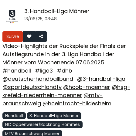
3. Handball-Liga Männer
13/06/25, 08:48
Suivre
Video-Highlights der Rückspiele der Finals der
Aufstiegsrunde in der 3. Liga Handball der
Männer vom Wochenende 07.06.2025.
#handball
#liga3
#dhb
@deutscherhandballbund
@3-handball-liga
@sportdeutschlandtv
@hcob-maenner
@hsg-
krefeld-niederrhein-maenner
@mtv-
braunschweig
@hceintracht-hildesheim
Handball
3. Handball-Liga Männer
HC Oppenweiler/Backnang Hommes
MTV Braunschweig Männer