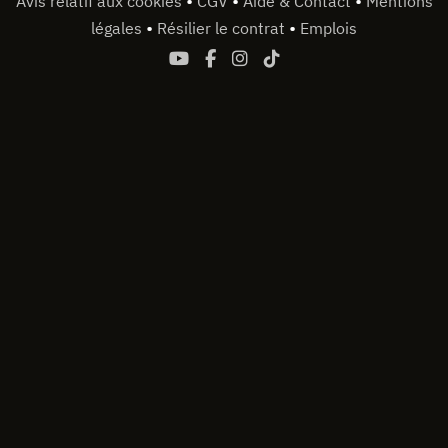
•
•
•
Avis relatif aux cookies
CGV
Aide & Contact
Mentions
•
•
légales
Résilier le contrat
Emplois