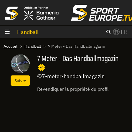
Aller au contenu
Handball
FR
×
Accueil
Handball
7 Meter - Das Handballmagazin
Switch to English?
7 Meter - Das Handballmagazin
@7-meter-handballmagazin
Suivre
Revendiquer la propriété du profil