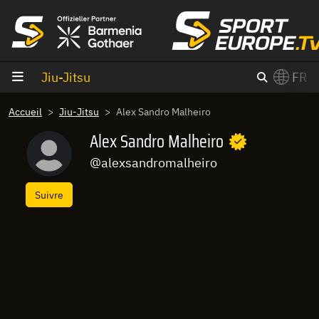
Aller au contenu
Jiu-Jitsu
FR
×
Accueil
Jiu-Jitsu
Alex Sandro Malheiro
Switch to English?
Alex Sandro Malheiro
@alexsandromalheiro
Suivre