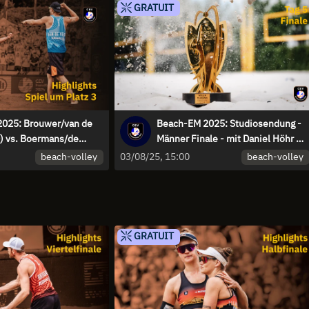
GRATUIT
025: Brouwer/van de
Beach-EM 2025: Studiosendung -
) vs. Boermans/de
Männer Finale - mit Daniel Höhr &
 | Highlights
Julius Brink
beach-volley
beach-volley
03/08/25, 15:00
GRATUIT