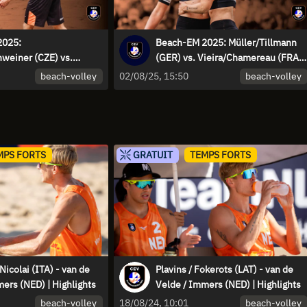
2025:
Beach-EM 2025: Müller/Tillmann
hweiner (CZE) vs.
(GER) vs. Vieira/Chamereau (FRA)
n de Velde (NED) -
- Highlights
beach-volley
beach-volley
02/08/25, 15:50
MPS FORTS
GRATUIT
TEMPS FORTS
Nicolai (ITA) - van de
Plavins / Fokerots (LAT) - van de
ers (NED) | Highlights
Velde / Immers (NED) | Highlights
beach-volley
beach-volley
18/08/24, 10:01