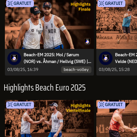
GRATUIT
GRATUIT
Beach-EM 2025: Mol / Sørum
Beach-EM 2
(NOR) vs. Åhman / Hellvig (SWE) |
Velde (NED
Highlights
Groot (NED)
beach-volley
03/08/25, 16:39
03/08/25, 15:28
Highlights Beach Euro 2025
GRATUIT
GRATUIT