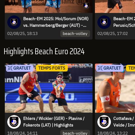
Beach-EM 2025: Mol/Sorum (NOR)
Beach-EM 
vs. Hammerberg/Berger (AUT) -
Perusic/Sc
Highlights
Brouwer/va
beach-volley
02/08/25, 18:13
02/08/25, 17:02
Highlights
Highlights Beach Euro 2024
GRATUIT
TEMPS FORTS
GRATUIT
TE
Ehlers / Wickler (GER) - Plavins /
Cottafava / 
Fokerots (LAT) | Highlights
Velde / Imm
beach-volley
18/08/24, 14:11
18/08/24, 13:22