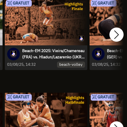
GRATUIT
GRATUIT
Beach-EM 2025: Vieira/Chamereau
Beach-EM 2
(FRA) vs. Hladun/Lazarenko (UKR) |
(GER) vs. Á
Highlights
Highlights
beach-volley
03/08/25, 14:32
03/08/25, 14:32
GRATUIT
GRATUIT