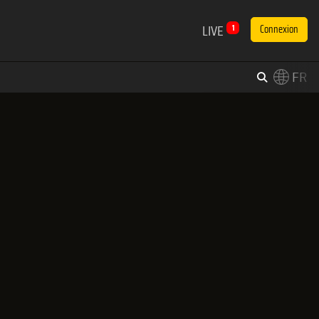
LIVE
1
Connexion
FR
×
Switch to English?