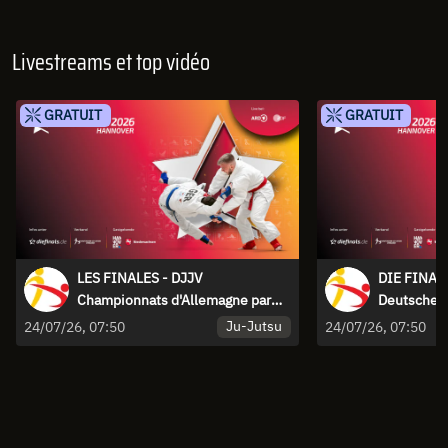
Livestreams et top vidéo
GRATUIT
GRATUIT
LES FINALES - DJJV
DIE FINALS
Championnats d'Allemagne par
Deutsche
équipes BJJ, DUO & Fighting
Mannschaf
Ju-Jutsu
24/07/26, 07:50
24/07/26, 07:50
BJJ, DUO &