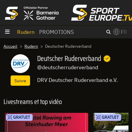
Aller au contenu
Rudern
PROMOTIONS
FR
×
Accueil
Rudern
Deutscher Ruderverband
Switch to English?
Deutscher Ruderverband
@deutscherruderverband
DRV Deutscher Ruderverband e.V.
Suivre
Livestreams et top vidéo
GRATUIT
GRATUIT