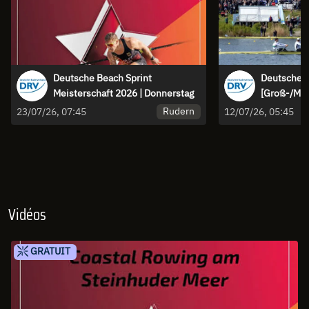
Deutsche Beach Sprint
Deutsches 
Meisterschaft 2026 | Donnerstag
[Groß-/Mitt
Hochschule
Rudern
23/07/26, 07:45
12/07/26, 05:45
Vidéos
GRATUIT