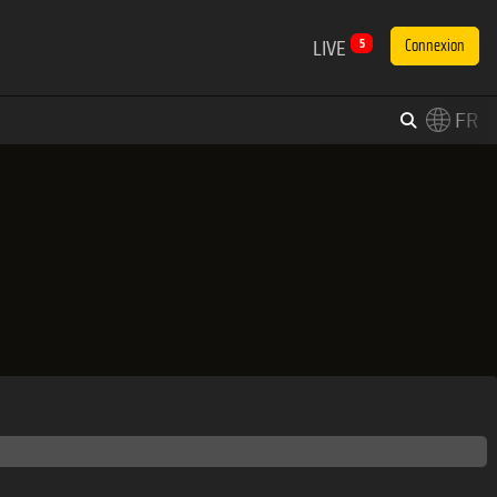
LIVE
5
Connexion
FR
×
Switch to English?