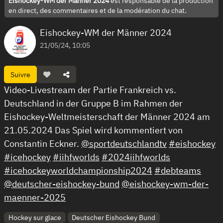
Eishockey-WM der Männer 2024
est responsable de la production
en direct, des commentaires et de la modération du chat.
Eishockey-WM der Männer 2024
21/05/24, 10:05
Suivre
Video-Livestream der Partie Frankreich vs.
Deutschland in der Gruppe B im Rahmen der
Eishockey-Weltmeisterschaft der Männer 2024 am
21.05.2024 Das Spiel wird kommentiert von
Constantin Eckner.
@sportdeutschlandtv
#eishockey
#icehockey
#iihfworlds
#2024iihfworlds
#icehockeyworldchampionship2024
#debteams
@deutscher-eishockey-bund
@eishockey-wm-der-
maenner-2025
Hockey sur glace
Deutscher Eishockey Bund