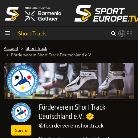
Aller au contenu
Short Track
FR
×
Accueil
Short Track
Switch to English?
Förderverein Short Track Deutschland e.V.
Förderverein Short Track
Deutschland e.V.
@foerdervereinshorttrack
Suivre