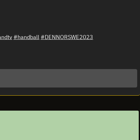
andtv
#handball
#DENNORSWE2023