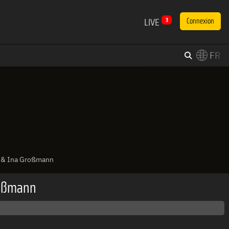
LIVE
3
Connexion
FR
×
Switch to English?
n & Ina Großmann
roßmann