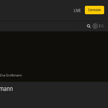
LIVE
Connexion
FR
×
Switch to English?
& Ina Großmann
oßmann