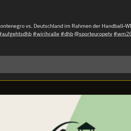
Montenegro vs. Deutschland im Rahmen der Handball-
#aufgehtsdhb
#wirihralle
#dhb
@sporteuropetv
#wm202