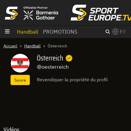
Aller au contenu
Handball
PROMOTIONS
FR
×
Accueil
Handball
Österreich
Switch to English?
Österreich
@oesterreich
Revendiquer la propriété du profil
Suivre
Vidéos