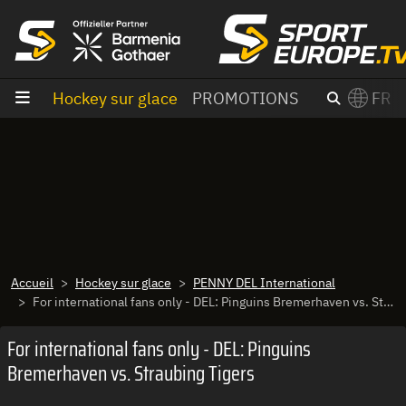
Aller au contenu
Hockey sur glace
PROMOTIONS
FR
×
Switch to English?
Accueil
Hockey sur glace
PENNY DEL International
For international fans only - DEL: Pinguins Bremerhaven vs. Straubing Tigers
For international fans only - DEL: Pinguins
Bremerhaven vs. Straubing Tigers