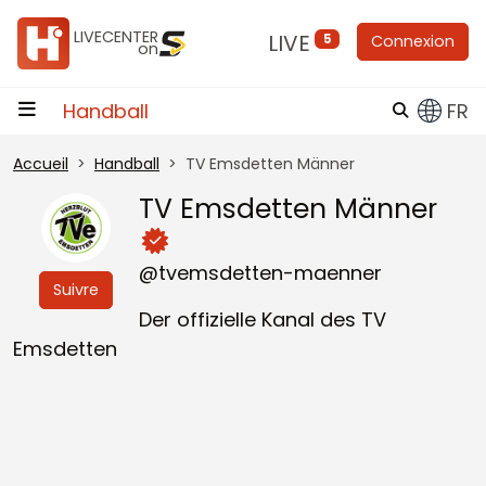
Aller au contenu
LIVECENTER
LIVE
5
Connexion
on
Handball
FR
Accueil
Handball
TV Emsdetten Männer
TV Emsdetten Männer
@tvemsdetten-maenner
Suivre
Der offizielle Kanal des TV
Emsdetten