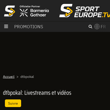
Aller au contenu
PROMOTIONS
FR
×
Switch to English?
Accueil
dtbpokal
dtbpokal: Livestreams et vidéos
Suivre