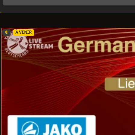
€
À VENIR