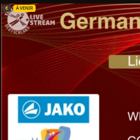
€
À VENIR