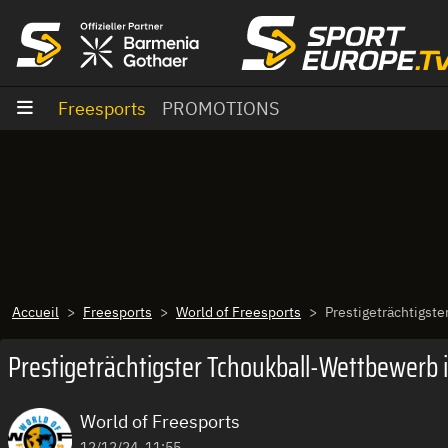
Aller au contenu
Freesports
PROMOTIONS
Accueil
Freesports
World of Freesports
Prestigeträchtigst
Prestigeträchtigster Tchoukball-Wettbewerb i
World of Freesports
12/12/24, 11:55