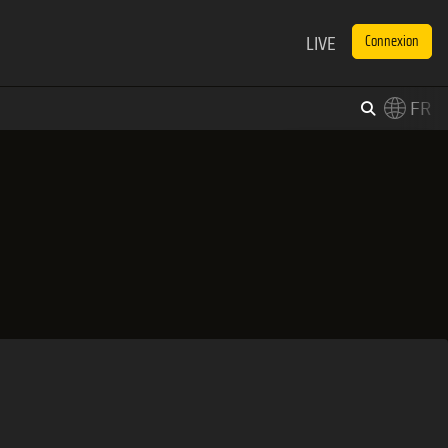
LIVE
Connexion
FR
×
Switch to English?