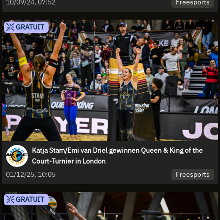
Freesports
10/09/24, 07:52
GRATUIT
Katja Stam/Emi van Driel gewinnen Queen & King of the
Court-Turnier in London
Freesports
01/12/25, 10:05
GRATUIT