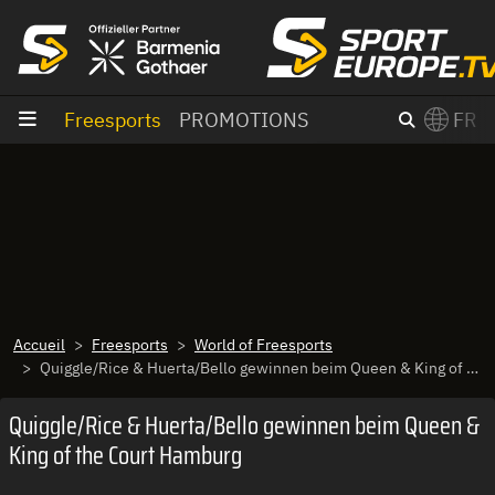
Aller au contenu
Freesports
PROMOTIONS
FR
×
Switch to English?
Accueil
Freesports
World of Freesports
Quiggle/Rice & Huerta/Bello gewinnen beim Queen & King of the Court Hamburg
Quiggle/Rice & Huerta/Bello gewinnen beim Queen &
King of the Court Hamburg