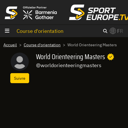
Aller au contenu
Course d'orientation
FR
×
Accueil
Course d'orientation
World Orienteering Masters
Switch to English?
World Orienteering Masters
@worldorienteeringmasters
Suivre