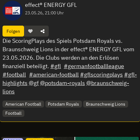
effect® ENERGY GFL
23.05.26, 21:00 Uhr
Folgen
Die ScoringPlays des Spiels Potsdam Royals vs.
Braunschweig Lions in der effect® ENERGY GFL vom
23.05.2026. Die Clubs werden an den Erlösen
finanziell beteiligt.
#gfl
#germanfootballleague
#football
#american-football
#gflscoringplays
#gfl-
highlights
@gf
@potsdam-royals
@braunschweig-
lions
American Football
Potsdam Royals
Braunschweig Lions
Football