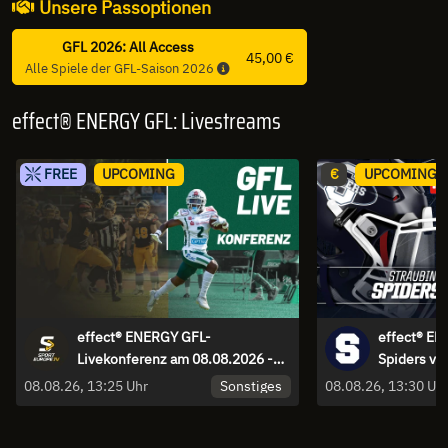
Unsere Passoptionen
GFL 2026: All Access
45,00 €
Alle Spiele der GFL-Saison 2026
effect® ENERGY GFL: Livestreams
FREE
UPCOMING
€
UPCOMING
effect® ENERGY GFL-
effect® EN
Livekonferenz am 08.08.2026 -
Spiders vs
kommentiert von Constantin
Sonstiges
08.08.26, 13:25 Uhr
08.08.26, 13:30 Uh
Eckner und Carsten Spengemann